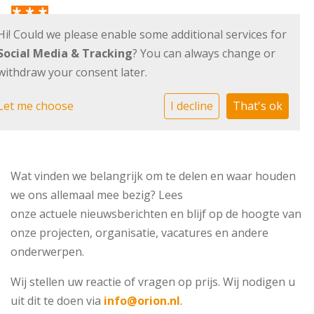
Hi! Could we please enable some additional services for
Social Media & Tracking
? You can always change or
withdraw your consent later.
Informatie binnen
Let me choose
I decline
That's ok
handbereik
Wat vinden we belangrijk om te delen en waar houden
we ons allemaal mee bezig? Lees
onze actuele nieuwsberichten en blijf op de hoogte van
onze projecten, organisatie, vacatures en andere
onderwerpen.
Wij stellen uw reactie of vragen op prijs. Wij nodigen u
uit dit te doen via
info@orion.nl
.