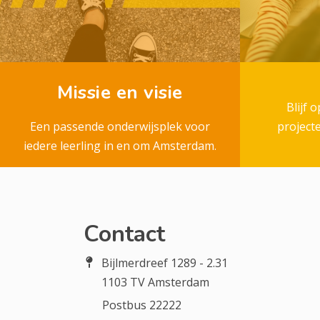
Missie en visie
Blijf 
Een passende onderwijsplek voor
project
iedere leerling in en om Amsterdam.
Contact
Bijlmerdreef 1289 - 2.31
1103 TV Amsterdam
Postbus 22222