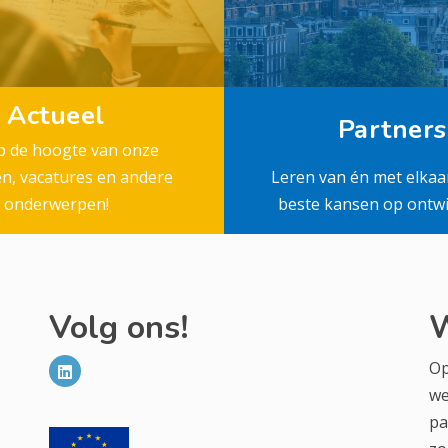
Actueel
Partners
op de hoogte van onze
en, vacatures en andere
Leren van én met elkaa
onderwerpen!
beste kansen op ontwi
Volg ons!
W
Op
we
pa