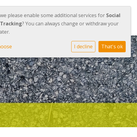
 we please enable some additional services for
Social
Orion
Werken bij Orion
Contact
 Tracking
? You can always change or withdraw your
ater.
hoose
I decline
That's ok