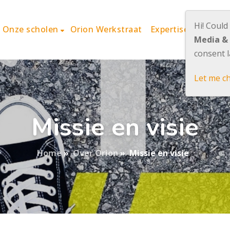
Hi! Could
Onze scholen
Orion Werkstraat
Expertisecentrum 
Media &
consent l
Let me c
Missie en visie
Home
»
Over Orion
»
Missie en visie