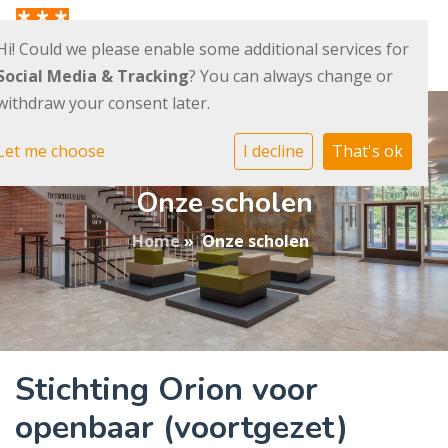
Hi! Could we please enable some additional services for
Social Media & Tracking
? You can always change or
withdraw your consent later.
Let me choose
I decline
That's ok
Onze scholen
Home
»
Onze scholen
Stichting Orion voor
openbaar (voortgezet)