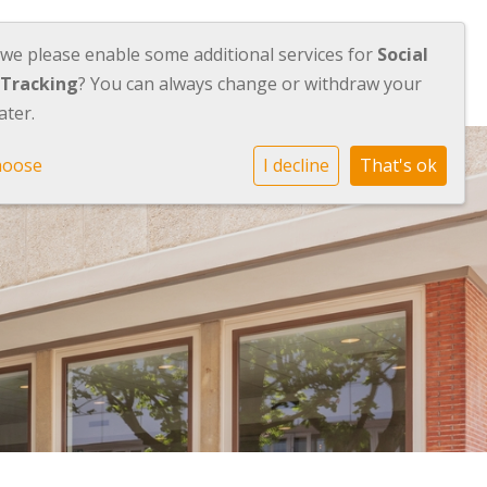
 we please enable some additional services for
Social
Orion
Werken bij Orion
Contact
 Tracking
? You can always change or withdraw your
ater.
hoose
I decline
That's ok