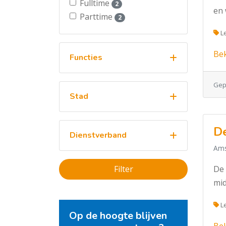
Fulltime
2
en 
Parttime
2
Le
Bek
Functies
Gepl
Stad
De
Dienstverband
Ams
Filter
De 
mid
Le
Op de hoogte blijven