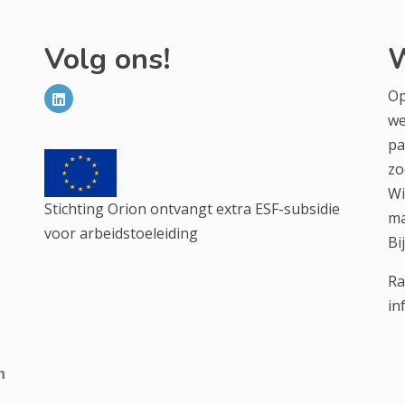
Volg ons!
W
Op
we
pa
zo
Wi
Stichting Orion ontvangt extra ESF-subsidie
ma
voor arbeidstoeleiding
Bi
Ra
in
n