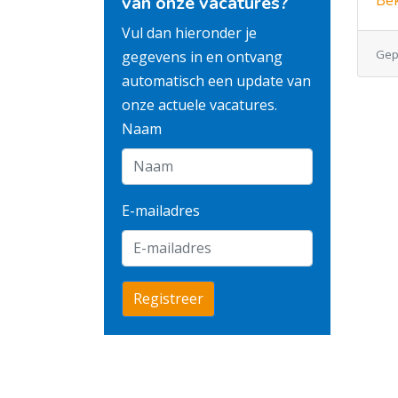
Bek
van onze vacatures?
Vul dan hieronder je
Gepl
gegevens in en ontvang
automatisch een update van
onze actuele vacatures.
Naam
E-mailadres
Registreer