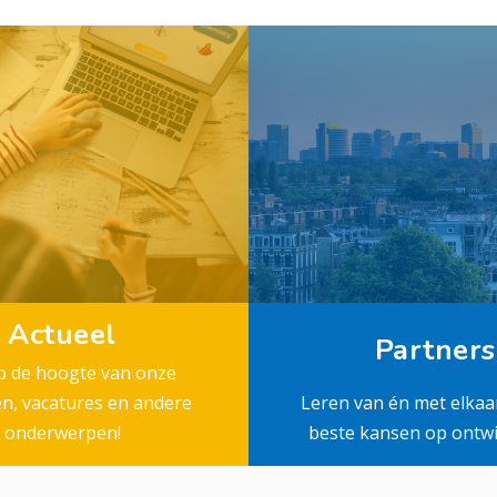
Actueel
Partners
op de hoogte van onze
en, vacatures en andere
Leren van én met elkaa
onderwerpen!
beste kansen op ontwi