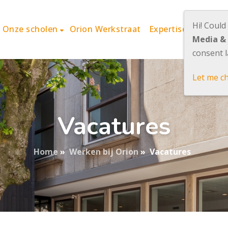
Hi! Could
Onze scholen
Orion Werkstraat
Expertisecentrum 
Media &
consent l
Let me c
Vacatures
Home
»
Werken bij Orion
»
Vacatures