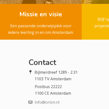
Missie en visie
Blijf 
Een passende onderwijsplek voor
project
iedere leerling in en om Amsterdam.
Contact
Bijlmerdreef 1289 - 2.31
1103 TV Amsterdam
Postbus 22222
1100 CE Amsterdam
info@orion.nl