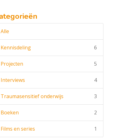
ategorieën
Alle
Kennisdeling
6
Projecten
5
Interviews
4
Traumasensitief onderwijs
3
Boeken
2
Films en series
1