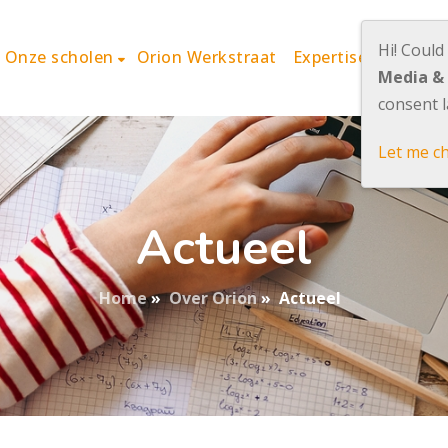
Hi! Could
Onze scholen
Orion Werkstraat
Expertisecentrum 
Media &
consent l
Let me c
Actueel
Home
»
Over Orion
»
Actueel