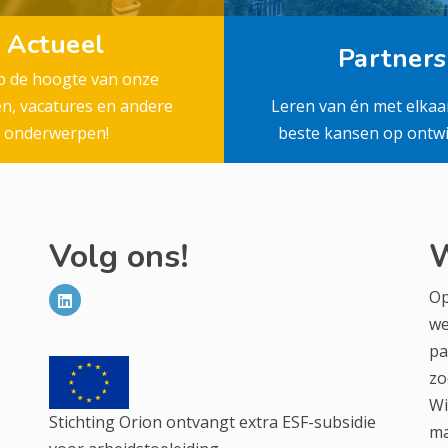
Actueel
Partners
op de hoogte van onze
en, vacatures en andere
Leren van én met elkaa
onderwerpen!
beste kansen op ontwi
Volg ons!
W
Op
we
pa
zo
Wi
Stichting Orion ontvangt extra ESF-subsidie
ma