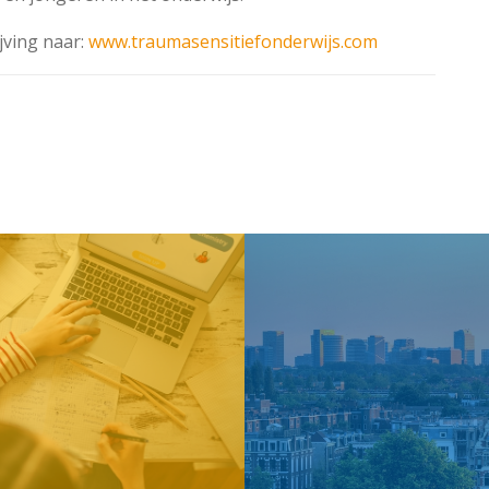
jving naar:
www.traumasensitiefonderwijs.com
 naar Overzicht
Volgend