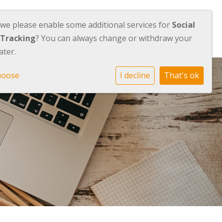
 we please enable some additional services for
Social
Orion
Werken bij Orion
Contact
 Tracking
? You can always change or withdraw your
ater.
hoose
I decline
That's ok