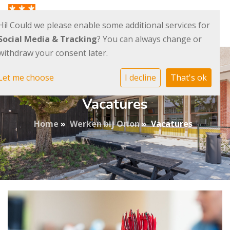
Hi! Could we please enable some additional services for
Social Media & Tracking
? You can always change or
withdraw your consent later.
Let me choose
I decline
That's ok
Vacatures
Home
»
Werken bij Orion
»
Vacatures