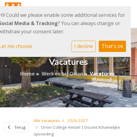
Hi! Could we please enable some additional services for
Social Media & Tracking
? You can always change or
withdraw your consent later.
Let me choose
I decline
That's ok
Vacatures
Home
»
Werken bij Orion
»
Vacatures
Alle vacatures
2026-2027
Terug
Orion College Amstel | Docent lichamelijke
opvoeding