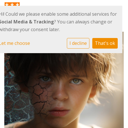
Hi! Could we please enable some additional services for
Social Media & Tracking
? You can always change or
withdraw your consent later.
Let me choose
I decline
That's ok